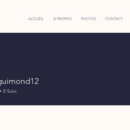
ACCUEIL
À PROPOS
PHOTOS
CONTACT
eguimond12
imond12
0
Suivi