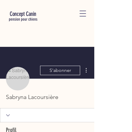
C
oncept Canin
pension pour chiens
Plus d'actions
S'abonner
Sabryna Lacoursière
Profil