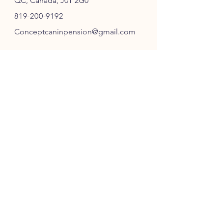
QC, Canada, J0T 2G0
819-200-9192
Conceptcaninpension@gmail.com
SUIVEZ-NOUS
ABONNEZ-VOUS
S'ABONNER