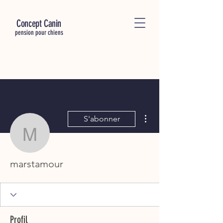
C
oncept Canin
pension pour chiens
Plus d'actions
S'abonner
marstamour
marstamour
Profil