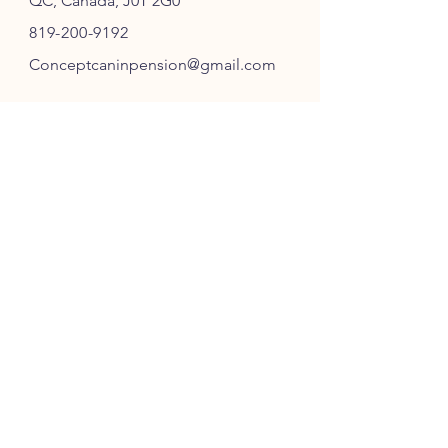
QC, Canada, J0T 2G0
819-200-9192
Conceptcaninpension@gmail.com
SUIVEZ-NOUS
ABONNEZ-VOUS
S'ABONNER