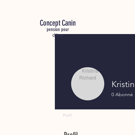
C
oncept Canin
pension pour
chiens
Kristi
0
Abonné
Profil