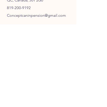
QC, Canada, J0T 2G0
819-200-9192
Conceptcaninpension@gmail.com
SUIVEZ-NOUS
ABONNEZ-VOUS
S'ABONNER