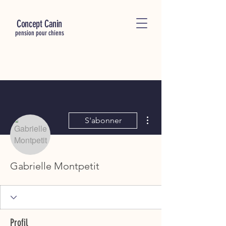
C
oncept Canin
pension pour chiens
Plus d'actions
S'abonner
Gabrielle Montpetit
Profil