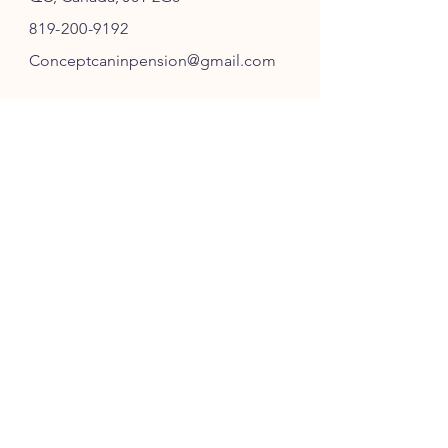
819-200-9192
Conceptcaninpension@gmail.com
SUIVEZ-NOUS
ABONNEZ-VOUS
S'ABONNER