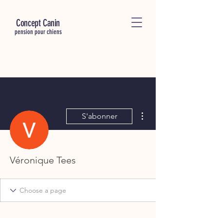
C
oncept Canin
pension pour chiens
Plus d'actions
S'abonner
Véronique Tees