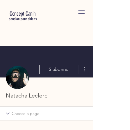
C
oncept Canin
pension pour chiens
Plus d'actions
S'abonner
Natacha Leclerc