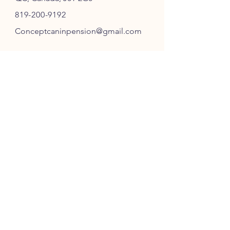
819-200-9192
Conceptcaninpension@gmail.com
SUIVEZ-NOUS
ABONNEZ-VOUS
S'ABONNER