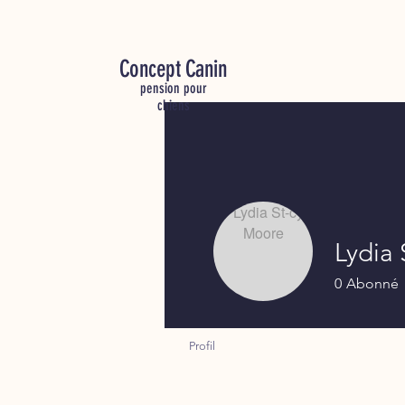
C
oncept Canin
pension pour
chiens
Lydia 
0
Abonné
Profil