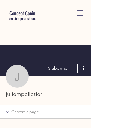
C
oncept Canin
pension pour chiens
Plus d'actions
S'abonner
juliempelletier
juliempelletier