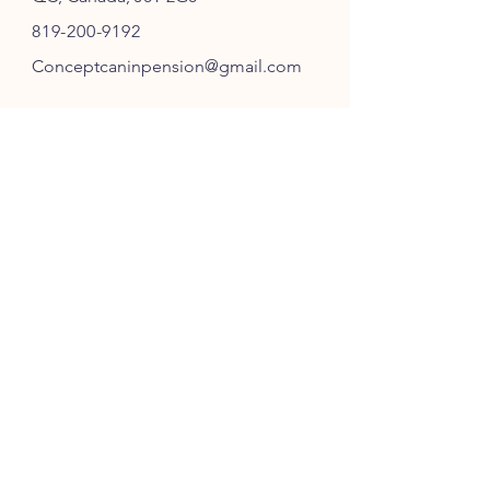
819-200-9192
Conceptcaninpension@gmail.com
SUIVEZ-NOUS
ABONNEZ-VOUS
S'ABONNER