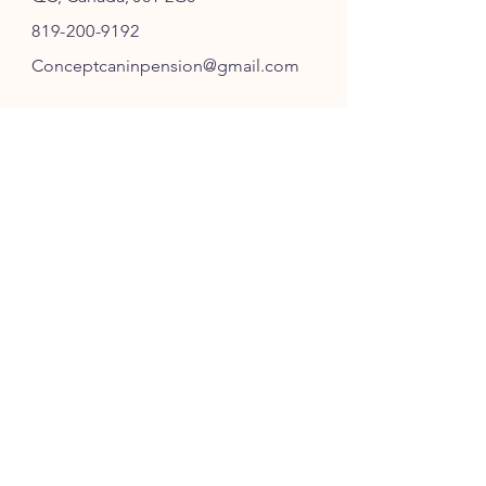
819-200-9192
Conceptcaninpension@gmail.com
SUIVEZ-NOUS
ABONNEZ-VOUS
S'ABONNER