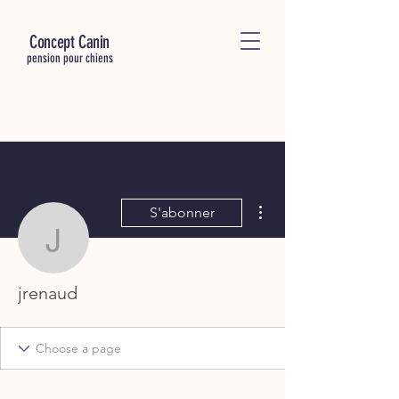
C
oncept Canin
pension pour chiens
Plus d'actions
S'abonner
jrenaud
jrenaud