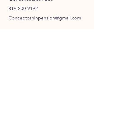
819-200-9192
Conceptcaninpension@gmail.com
SUIVEZ-NOUS
ABONNEZ-VOUS
S'ABONNER