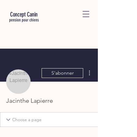
C
oncept Canin
pension pour chiens
Plus d'actions
S'abonner
Jacinthe Lapierre