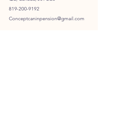
819-200-9192
Conceptcaninpension@gmail.com
SUIVEZ-NOUS
ABONNEZ-VOUS
S'ABONNER