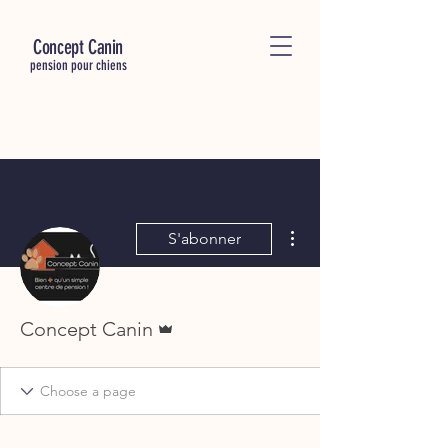
C
oncept Canin
pension pour chiens
Plus d'actions
S'abonner
Administrateur
Concept Canin