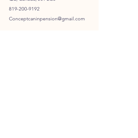
819-200-9192
Conceptcaninpension@gmail.com
SUIVEZ-NOUS
ABONNEZ-VOUS
S'ABONNER