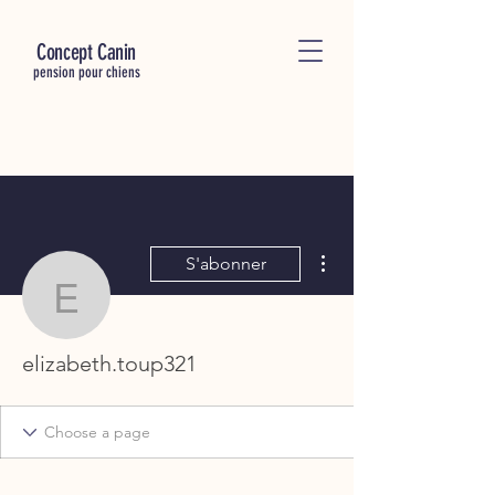
C
oncept Canin
pension pour chiens
Plus d'actions
S'abonner
elizabeth.toup321
elizabeth.toup321