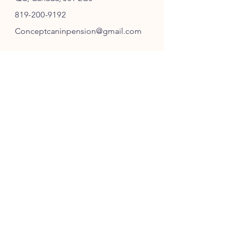
819-200-9192
Conceptcaninpension@gmail.com
SUIVEZ-NOUS
ABONNEZ-VOUS
S'ABONNER