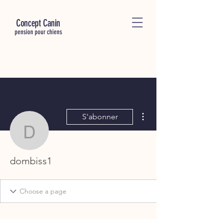
C
oncept Canin
pension pour chiens
Plus d'actions
S'abonner
dombiss1
dombiss1