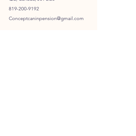
819-200-9192
Conceptcaninpension@gmail.com
SUIVEZ-NOUS
ABONNEZ-VOUS
S'ABONNER