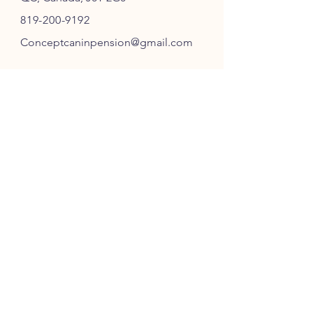
819-200-9192
Conceptcaninpension@gmail.com
SUIVEZ-NOUS
ABONNEZ-VOUS
S'ABONNER