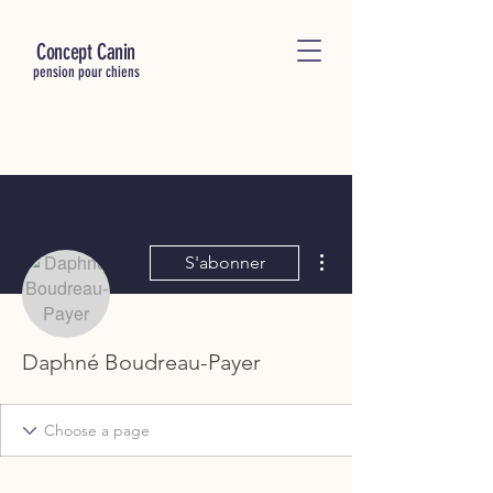
C
oncept Canin
pension pour chiens
Plus d'actions
S'abonner
Daphné Boudreau-Payer