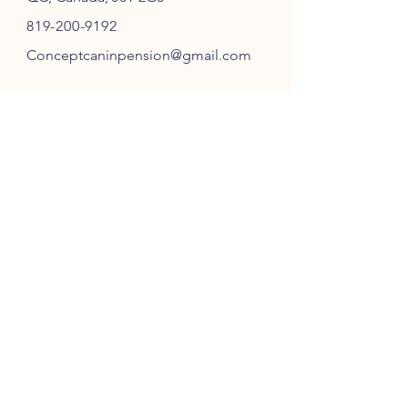
819-200-9192
Conceptcaninpension@gmail.com
SUIVEZ-NOUS
ABONNEZ-VOUS
S'ABONNER