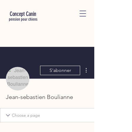
C
oncept Canin
pension pour chiens
Plus d'actions
S'abonner
Jean-sebastien Boulianne